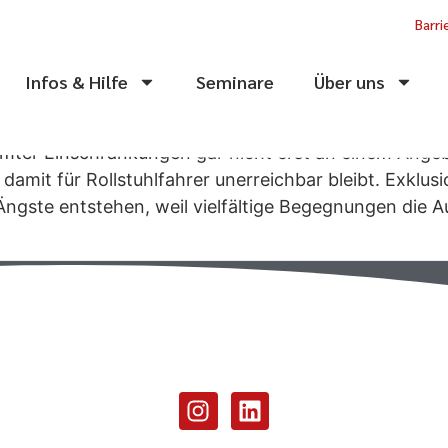
Barri
Infos & Hilfe
Seminare
Über uns
mter Einschränkungen gar nicht erst an einem Angeb
 damit für Rollstuhlfahrer unerreichbar bleibt. Exkl
 Ängste entstehen, weil vielfältige Begegnungen di