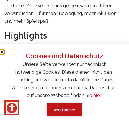
gestalten? Lassen Sie uns gemeinsam Ihre Ideen
verwirklichen – für mehr Bewegung, mehr Inklusion
und mehr Spielspaß!
Highlights
Maßgefertigte Spielgeräte & individuelle Gestaltung
Cookies und Datenschutz
Enge Zusammenarbeit mit einem ortsansässigen
Unsere Seite verwendet nur technisch
Tischler für individuelle Spielgeräte wie
notwendige Cookies. Diese dienen nicht dem
Schaukeln, Kletteranlagen und Spielhäuser.
Tracking und wir sammeln damit keine Daten.
Kombination aus maßgeschneiderten und
Weitere Informationen zum Thema Datenschutz
zugekauften Elementen für ein harmonisches,
auf unsere Website finden Sie
hier
.
vielseitiges Außengelände.
Flexibilität & zukünftige Erweiterbarkeit
verstanden
Fallschutzbereiche wurden bewusst variabel
gehalten, um bei Bedarf eine barrierefreie