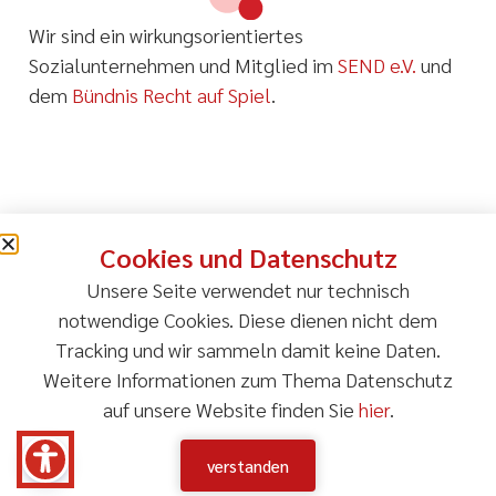
Wir sind ein wirkungsorientiertes
Sozialunternehmen und Mitglied im
SEND e.V.
und
dem
Bündnis Recht auf Spiel
.
Impressum
Datenschutzerklärung
Cookies und Datenschutz
Allgemeine Geschäftsbedingungen (AGB)
Unsere Seite verwendet nur technisch
notwendige Cookies. Diese dienen nicht dem
Barrierefreiheitserklärung
Presse
Tracking und wir sammeln damit keine Daten.
copyright 2026 natürlich inklusiv
Weitere Informationen zum Thema Datenschutz
auf unsere Website finden Sie
hier
.
verstanden